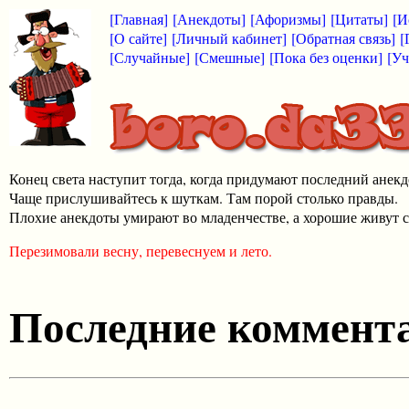
[Главная]
[Анекдоты]
[Афоризмы]
[Цитаты]
[И
[О сайте]
[Личный кабинет]
[Обратная связь]
[
[Случайные]
[Смешные]
[Пока без оценки]
[Уч
Конец света наступит тогда, когда придумают последний анекд
Чаще прислушивайтесь к шуткам. Там порой столько правды.
Плохие анекдоты умирают во младенчестве, а хорошие живут с
Перезимовали весну, перевеснуем и лето.
Последние коммента