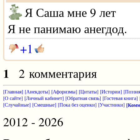
Я Саша мне 9 лет
Я не панимаю анегдод.
+1
1
2 комментария
[Главная]
[Анекдоты]
[Афоризмы]
[Цитаты]
[Истории]
[Поэзия
[О сайте]
[Личный кабинет]
[Обратная связь]
[Гостевая книга]
[Случайные]
[Смешные]
[Пока без оценки]
[Участники]
[Комм
2012 - 2026