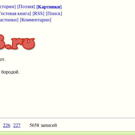
стории]
[Поэзия]
[Картинки]
Гостевая книга]
[RSS]
[Поиск]
астники]
[Комментарии]
от.
 бородой.
226
227
5658 записей