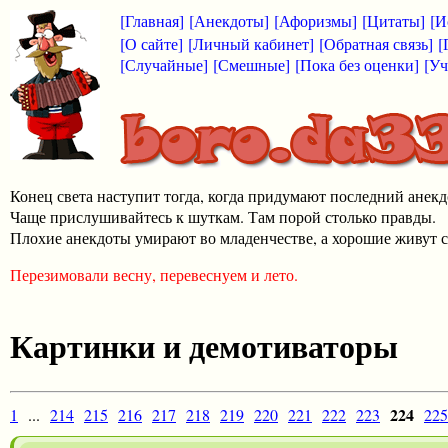
[Главная]
[Анекдоты]
[Афоризмы]
[Цитаты]
[И
[О сайте]
[Личный кабинет]
[Обратная связь]
[
[Случайные]
[Смешные]
[Пока без оценки]
[Уч
Конец света наступит тогда, когда придумают последний анекд
Чаще прислушивайтесь к шуткам. Там порой столько правды.
Плохие анекдоты умирают во младенчестве, а хорошие живут с
Перезимовали весну, перевеснуем и лето.
Картинки и демотиваторы
224
1
...
214
215
216
217
218
219
220
221
222
223
225