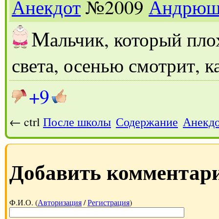
Анекдот
№2009
Андрюш
М
альчик, который пло
света, осенью смотрит, к
+9
← ctrl
После школы
Содержание
Анекдо
Добавить комментар
Ф.И.О. (
Авторизация
/
Регистрация
)