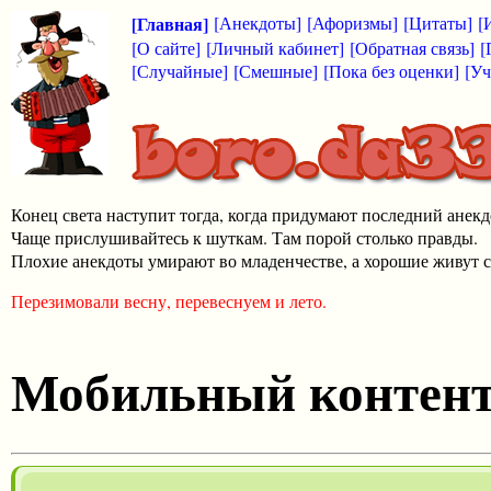
[Главная]
[Анекдоты]
[Афоризмы]
[Цитаты]
[
[О сайте]
[Личный кабинет]
[Обратная связь]
[
[Случайные]
[Смешные]
[Пока без оценки]
[Уч
Конец света наступит тогда, когда придумают последний анекд
Чаще прислушивайтесь к шуткам. Там порой столько правды.
Плохие анекдоты умирают во младенчестве, а хорошие живут с
Перезимовали весну, перевеснуем и лето.
Мобильный контен