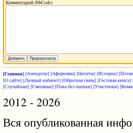
Комментарий (bbCode)
Добавить
Предпросмотр
[Главная]
[Анекдоты]
[Афоризмы]
[Цитаты]
[Истории]
[Поэзи
[О сайте]
[Личный кабинет]
[Обратная связь]
[Гостевая книга]
[Случайные]
[Смешные]
[Пока без оценки]
[Участники]
[Комм
2012 - 2026
Вся опубликованная инфо