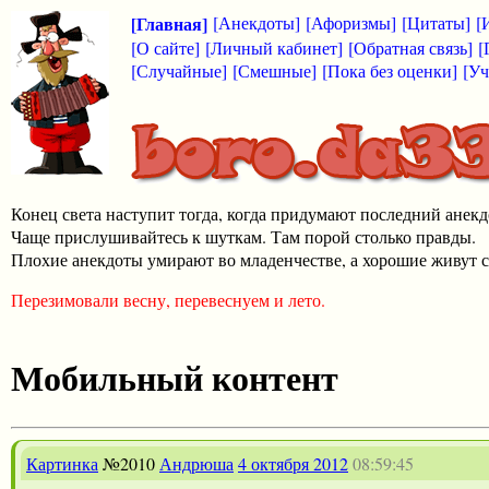
[Главная]
[Анекдоты]
[Афоризмы]
[Цитаты]
[
[О сайте]
[Личный кабинет]
[Обратная связь]
[
[Случайные]
[Смешные]
[Пока без оценки]
[Уч
Конец света наступит тогда, когда придумают последний анекд
Чаще прислушивайтесь к шуткам. Там порой столько правды.
Плохие анекдоты умирают во младенчестве, а хорошие живут с
Перезимовали весну, перевеснуем и лето.
Мобильный контент
Картинка
№2010
Андрюша
4 октября 2012
08:59:45