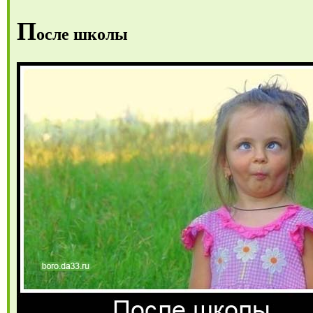
П
осле школы