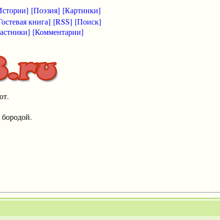
Истории]
[Поэзия]
[Картинки]
Гостевая книга]
[RSS]
[Поиск]
астники]
[Комментарии]
от.
 бородой.