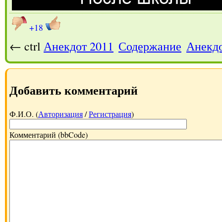
+18
← ctrl
Анекдот 2011
Содержание
Анекдо
Добавить комментарий
Ф.И.О. (
Авторизация
/
Регистрация
)
Комментарий (bbCode)