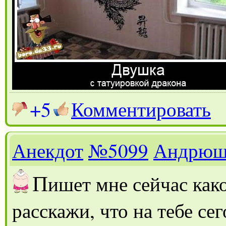
+5
Комментировать
Анекдот
№5099
Андрюш
П
ишет мне сейчас како
расскажи, что на тебе се