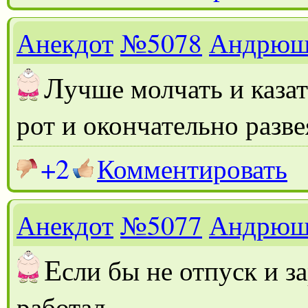
Анекдот
№5078
Андрюш
Л
учше молчать и каза
рот и окончательно разве
+2
Комментировать
Анекдот
№5077
Андрюш
Е
сли бы не отпуск и за
работал.