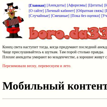
[Главная]
[Анекдоты]
[Афоризмы]
[Цитаты]
[
[О сайте]
[Личный кабинет]
[Обратная связь]
[
[Случайные]
[Смешные]
[Пока без оценки]
[Уч
Конец света наступит тогда, когда придумают последний анекд
Чаще прислушивайтесь к шуткам. Там порой столько правды.
Плохие анекдоты умирают во младенчестве, а хорошие живут с
Перезимовали весну, перевеснуем и лето.
Мобильный контен