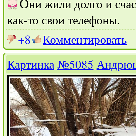
О
ни жили долго и счас
как-то свои телефоны.
+8
Комментировать
Картинка
№5085
Андрю