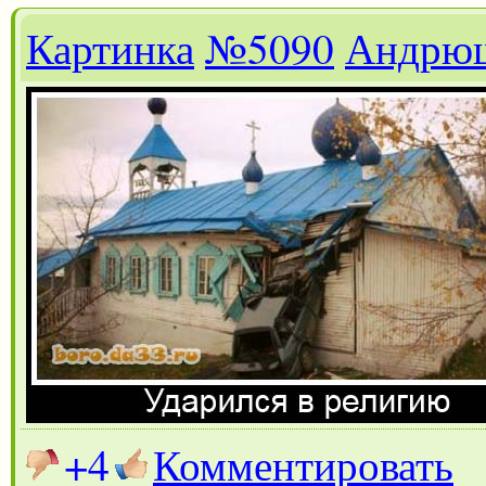
Картинка
№5090
Андрю
+4
Комментировать