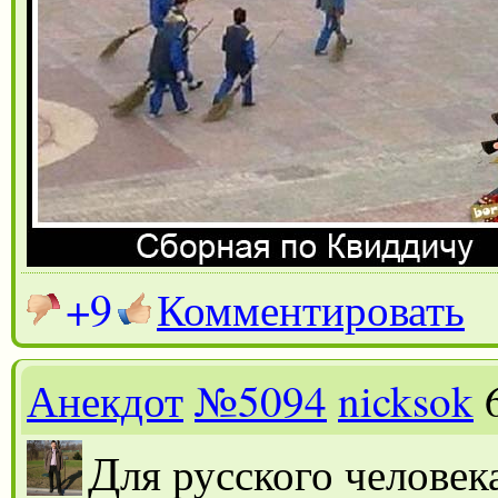
+9
Комментировать
Анекдот
№5094
nicksok
Д
ля русского человек