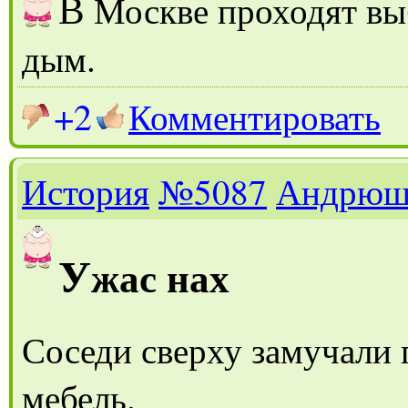
В
Москве проходят вы
дым.
+2
Комментировать
История
№5087
Андрюш
У
жас нах
Соседи сверху замучали 
мебель.