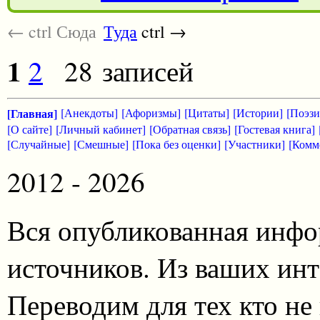
← ctrl Сюда
Туда
ctrl →
1
2
28 записей
[Главная]
[Анекдоты]
[Афоризмы]
[Цитаты]
[Истории]
[Поэзи
[О сайте]
[Личный кабинет]
[Обратная связь]
[Гостевая книга]
[Случайные]
[Смешные]
[Пока без оценки]
[Участники]
[Комм
2012 - 2026
Вся опубликованная инфо
источников. Из ваших инт
Переводим для тех кто не