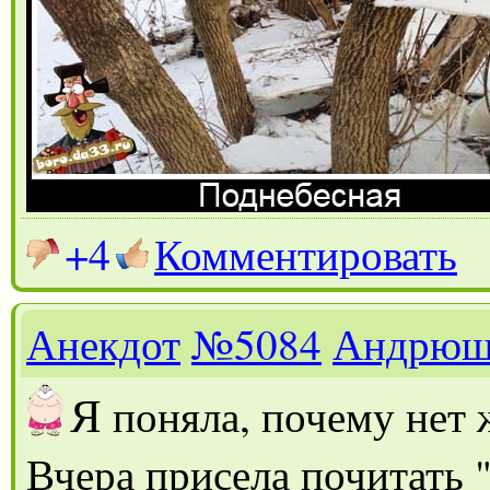
+4
Комментировать
Анекдот
№5084
Андрюш
Я
поняла, почему нет 
Вчера присела почитать 