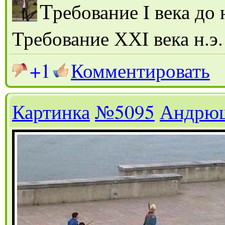
Т
ребование I века до 
Требование ХХI века н.э.
+1
Комментировать
Картинка
№5095
Андрю