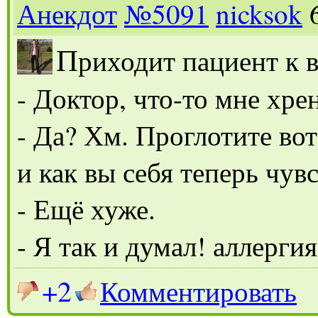
Анекдот
№5091
nicksok
П
риходит пациент к 
- Доктор, что-то мне хре
- Да? Хм. Проглотите во
и как вы себя теперь чув
- Ещё хуже.
- Я так и думал! аллерги
+2
Комментировать