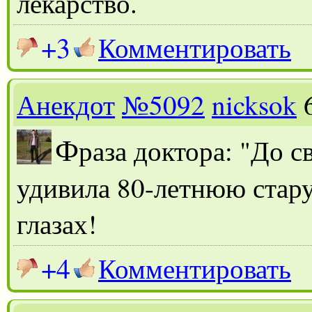
лекарство.
+3
Комментировать
Анекдот
№5092
nicksok
Ф
раза доктора: "До с
удивила 80-летнюю стару
глазах!
+4
Комментировать