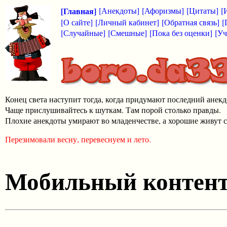
[Главная]
[Анекдоты]
[Афоризмы]
[Цитаты]
[
[О сайте]
[Личный кабинет]
[Обратная связь]
[
[Случайные]
[Смешные]
[Пока без оценки]
[Уч
Конец света наступит тогда, когда придумают последний анекд
Чаще прислушивайтесь к шуткам. Там порой столько правды.
Плохие анекдоты умирают во младенчестве, а хорошие живут с
Перезимовали весну, перевеснуем и лето.
Мобильный контен