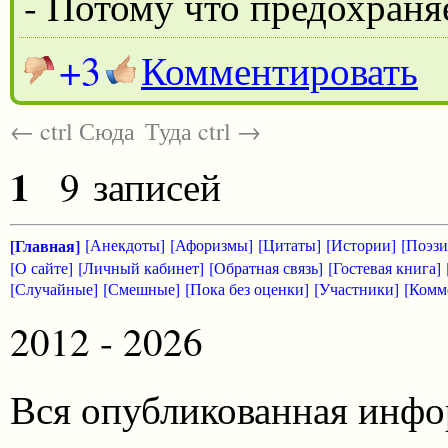
- Потому что предохраня
+3
Комментировать
← ctrl Сюда
Туда ctrl →
1
9 записей
[Главная]
[Анекдоты]
[Афоризмы]
[Цитаты]
[Истории]
[Поэзи
[О сайте]
[Личный кабинет]
[Обратная связь]
[Гостевая книга]
[Случайные]
[Смешные]
[Пока без оценки]
[Участники]
[Комм
2012 - 2026
Вся опубликованная инфо