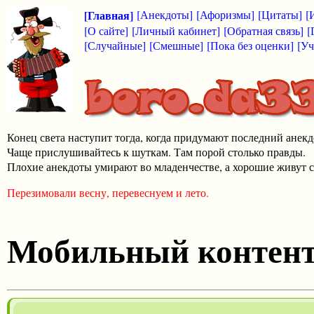
[Главная]
[Анекдоты]
[Афоризмы]
[Цитаты]
[
[О сайте]
[Личный кабинет]
[Обратная связь]
[
[Случайные]
[Смешные]
[Пока без оценки]
[Уч
Конец света наступит тогда, когда придумают последний анекд
Чаще прислушивайтесь к шуткам. Там порой столько правды.
Плохие анекдоты умирают во младенчестве, а хорошие живут с
Перезимовали весну, перевеснуем и лето.
Мобильный контен