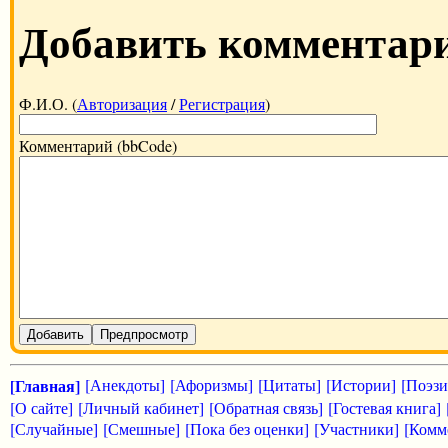
Добавить комментар
Ф.И.О. (
Авторизация
/
Регистрация
)
Комментарий (bbCode)
Добавить
Предпросмотр
[Главная]
[Анекдоты]
[Афоризмы]
[Цитаты]
[Истории]
[Поэзи
[О сайте]
[Личный кабинет]
[Обратная связь]
[Гостевая книга]
[Случайные]
[Смешные]
[Пока без оценки]
[Участники]
[Комм