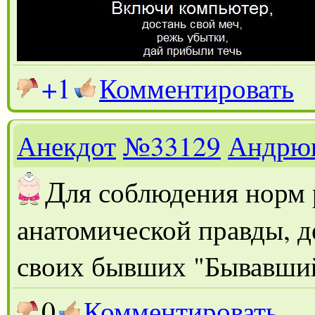
+1
Комментировать
Анекдот
№33129
Андрю
Д
ля соблюдения норм 
анатомической правды, д
своих бывших "Бывавши
0
Комментировать