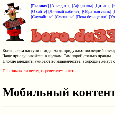
[Главная]
[Анекдоты]
[Афоризмы]
[Цитаты]
[
[О сайте]
[Личный кабинет]
[Обратная связь]
[
[Случайные]
[Смешные]
[Пока без оценки]
[Уч
Конец света наступит тогда, когда придумают последний анекд
Чаще прислушивайтесь к шуткам. Там порой столько правды.
Плохие анекдоты умирают во младенчестве, а хорошие живут с
Перезимовали весну, перевеснуем и лето.
Мобильный контен