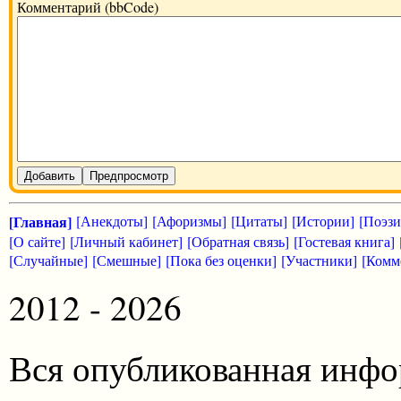
Комментарий (bbCode)
Добавить
Предпросмотр
[Главная]
[Анекдоты]
[Афоризмы]
[Цитаты]
[Истории]
[Поэзи
[О сайте]
[Личный кабинет]
[Обратная связь]
[Гостевая книга]
[Случайные]
[Смешные]
[Пока без оценки]
[Участники]
[Комм
2012 - 2026
Вся опубликованная инфо