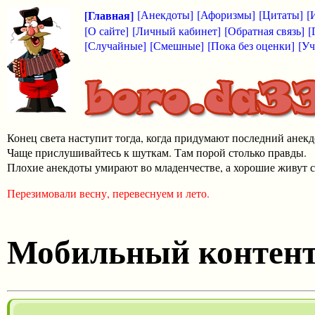
[Главная]
[Анекдоты]
[Афоризмы]
[Цитаты]
[
[О сайте]
[Личный кабинет]
[Обратная связь]
[
[Случайные]
[Смешные]
[Пока без оценки]
[Уч
Конец света наступит тогда, когда придумают последний анекд
Чаще прислушивайтесь к шуткам. Там порой столько правды.
Плохие анекдоты умирают во младенчестве, а хорошие живут с
Перезимовали весну, перевеснуем и лето.
Мобильный контен