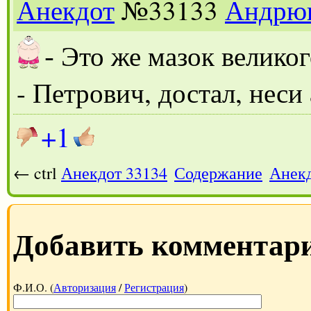
Анекдот
№33133
Андрю
-
Это же мазок велико
- Петрович, достал, неси
+1
← ctrl
Анекдот 33134
Содержание
Анекд
Добавить комментар
Ф.И.О. (
Авторизация
/
Регистрация
)