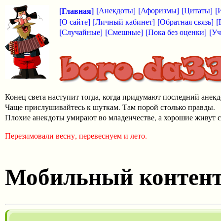
[Главная]
[Анекдоты]
[Афоризмы]
[Цитаты]
[
[О сайте]
[Личный кабинет]
[Обратная связь]
[
[Случайные]
[Смешные]
[Пока без оценки]
[Уч
Конец света наступит тогда, когда придумают последний анекд
Чаще прислушивайтесь к шуткам. Там порой столько правды.
Плохие анекдоты умирают во младенчестве, а хорошие живут с
Перезимовали весну, перевеснуем и лето.
Мобильный контен