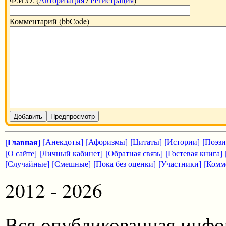
Комментарий (bbCode)
Добавить
Предпросмотр
[Главная]
[Анекдоты]
[Афоризмы]
[Цитаты]
[Истории]
[Поэзи
[О сайте]
[Личный кабинет]
[Обратная связь]
[Гостевая книга]
[Случайные]
[Смешные]
[Пока без оценки]
[Участники]
[Комм
2012 - 2026
Вся опубликованная инфо