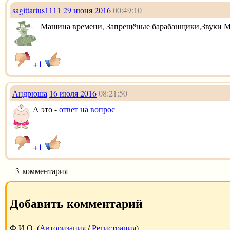
sagittarius1111
29 июня 2016
00:49:10
Машина времени, Запрещёные барабанщики,Звуки Му
+1
Андрюша
16 июля 2016
08:21:50
А это -
ответ на вопрос
+1
3 комментария
Добавить комментарий
Ф.И.О. (
Авторизация
/
Регистрация
)