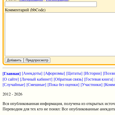
Комментарий (bbCode)
Добавить
Предпросмотр
[Главная]
[Анекдоты]
[Афоризмы]
[Цитаты]
[Истории]
[Поэзи
[О сайте]
[Личный кабинет]
[Обратная связь]
[Гостевая книга]
[Случайные]
[Смешные]
[Пока без оценки]
[Участники]
[Комм
2012 - 2026
Вся опубликованная информация, получена из открытых источ
Переводим для тех кто не понял: Все опубликованные анекд