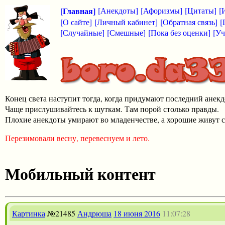
[Главная]
[Анекдоты]
[Афоризмы]
[Цитаты]
[
[О сайте]
[Личный кабинет]
[Обратная связь]
[
[Случайные]
[Смешные]
[Пока без оценки]
[Уч
Конец света наступит тогда, когда придумают последний анекд
Чаще прислушивайтесь к шуткам. Там порой столько правды.
Плохие анекдоты умирают во младенчестве, а хорошие живут с
Перезимовали весну, перевеснуем и лето.
Мобильный контент
Картинка
№21485
Андрюша
18 июня 2016
11:07:28