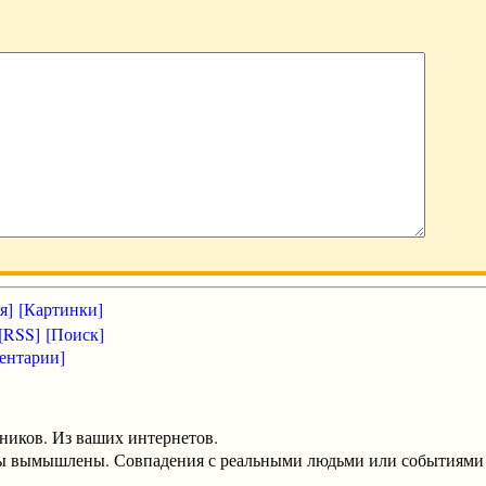
я]
[Картинки]
[RSS]
[Поиск]
ентарии]
ников. Из ваших интернетов.
оты вымышлены. Совпадения с реальными людьми или событиями