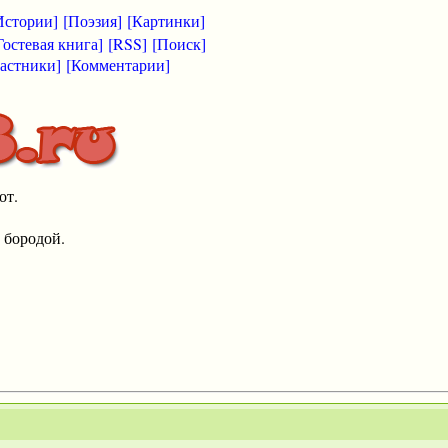
Истории]
[Поэзия]
[Картинки]
Гостевая книга]
[RSS]
[Поиск]
астники]
[Комментарии]
от.
 бородой.