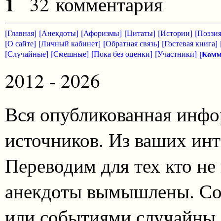
1
32 комментария
[Главная]
[Анекдоты]
[Афоризмы]
[Цитаты]
[Истории]
[Поэзия
[О сайте]
[Личный кабинет]
[Обратная связь]
[Гостевая книга]
[Случайные]
[Смешные]
[Пока без оценки]
[Участники]
[Комм
2012 - 2026
Вся опубликованная инфо
источников. Из ваших инт
Переводим для тех кто не
анекдоты вымышлены. Со
или событиями случайны.