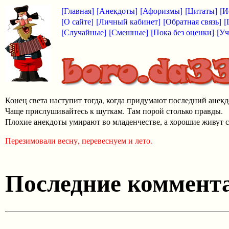
[Главная]
[Анекдоты]
[Афоризмы]
[Цитаты]
[И
[О сайте]
[Личный кабинет]
[Обратная связь]
[
[Случайные]
[Смешные]
[Пока без оценки]
[Уч
Конец света наступит тогда, когда придумают последний анекд
Чаще прислушивайтесь к шуткам. Там порой столько правды.
Плохие анекдоты умирают во младенчестве, а хорошие живут с
Перезимовали весну, перевеснуем и лето.
Последние коммента