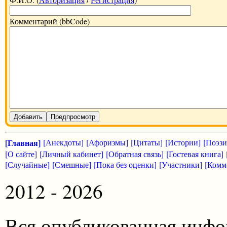
Комментарий (bbCode)
Добавить
Предпросмотр
[Главная]
[Анекдоты]
[Афоризмы]
[Цитаты]
[Истории]
[Поэзи
[О сайте]
[Личный кабинет]
[Обратная связь]
[Гостевая книга]
[Случайные]
[Смешные]
[Пока без оценки]
[Участники]
[Комм
2012 - 2026
Вся опубликованная инфо