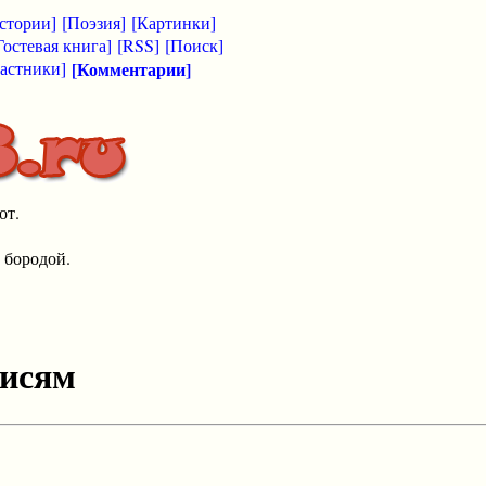
стории]
[Поэзия]
[Картинки]
Гостевая книга]
[RSS]
[Поиск]
астники]
[Комментарии]
от.
 бородой.
писям