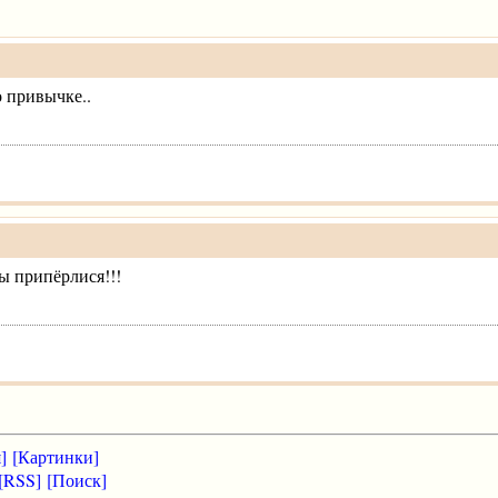
о привычке..
вы припёрлися!!!
]
[Картинки]
[RSS]
[Поиск]