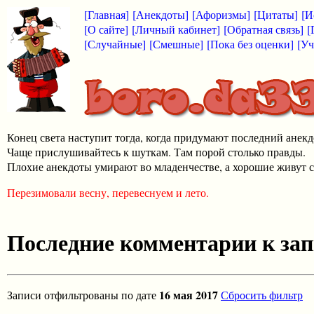
[Главная]
[Анекдоты]
[Афоризмы]
[Цитаты]
[И
[О сайте]
[Личный кабинет]
[Обратная связь]
[
[Случайные]
[Смешные]
[Пока без оценки]
[Уч
Конец света наступит тогда, когда придумают последний анекд
Чаще прислушивайтесь к шуткам. Там порой столько правды.
Плохие анекдоты умирают во младенчестве, а хорошие живут с
Перезимовали весну, перевеснуем и лето.
Последние комментарии к за
16 мая 2017
Записи отфильтрованы по дате
Сбросить фильтр