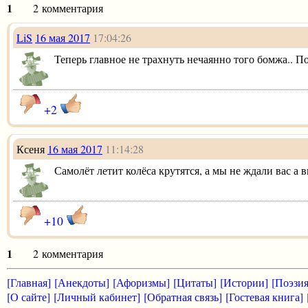
1
2 комментария
LiS
16 мая 2017
17:04:26
Теперь главное не трахнуть нечаянно того бомжа.. П
+2
Ксеня
16 мая 2017
11:14:28
Самолёт летит колёса крутятся, а мы не ждали вас а 
+10
1
2 комментария
[Главная]
[Анекдоты]
[Афоризмы]
[Цитаты]
[Истории]
[Поэзия
[О сайте]
[Личный кабинет]
[Обратная связь]
[Гостевая книга]