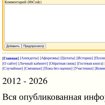
Комментарий (bbCode)
Добавить
Предпросмотр
[Главная]
[Анекдоты]
[Афоризмы]
[Цитаты]
[Истории]
[Поэзи
[О сайте]
[Личный кабинет]
[Обратная связь]
[Гостевая книга]
[Случайные]
[Смешные]
[Пока без оценки]
[Участники]
[Комм
2012 - 2026
Вся опубликованная инфо