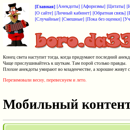
[Главная]
[Анекдоты]
[Афоризмы]
[Цитаты]
[
[О сайте]
[Личный кабинет]
[Обратная связь]
[
[Случайные]
[Смешные]
[Пока без оценки]
[Уч
Конец света наступит тогда, когда придумают последний анекд
Чаще прислушивайтесь к шуткам. Там порой столько правды.
Плохие анекдоты умирают во младенчестве, а хорошие живут с
Перезимовали весну, перевеснуем и лето.
Мобильный контен