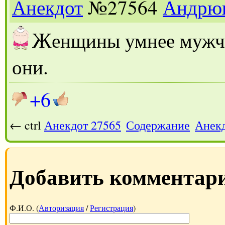
Анекдот
№27564
Андрю
Ж
енщины умнее мужчи
они.
+6
← ctrl
Анекдот 27565
Содержание
Анекд
Добавить комментар
Ф.И.О. (
Авторизация
/
Регистрация
)