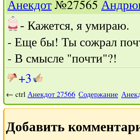
Анекдот
№27565
Андрю
-
Кажется, я умираю.
- Еще бы! Ты сожрал поч
- В смысле "почти"?!
+3
← ctrl
Анекдот 27566
Содержание
Анекд
Добавить комментар