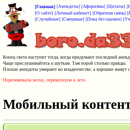
[Главная]
[Анекдоты]
[Афоризмы]
[Цитаты]
[
[О сайте]
[Личный кабинет]
[Обратная связь]
[
[Случайные]
[Смешные]
[Пока без оценки]
[Уч
Конец света наступит тогда, когда придумают последний анекд
Чаще прислушивайтесь к шуткам. Там порой столько правды.
Плохие анекдоты умирают во младенчестве, а хорошие живут с
Перезимовали весну, перевеснуем и лето.
Мобильный контен