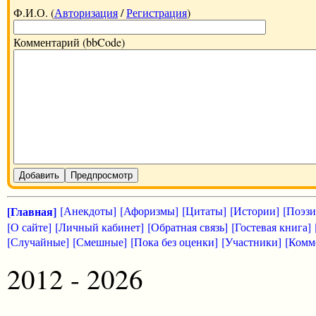
Ф.И.О. (
Авторизация
/
Регистрация
)
Комментарий (bbCode)
Добавить
Предпросмотр
[Главная]
[Анекдоты]
[Афоризмы]
[Цитаты]
[Истории]
[Поэзи
[О сайте]
[Личный кабинет]
[Обратная связь]
[Гостевая книга]
[Случайные]
[Смешные]
[Пока без оценки]
[Участники]
[Комм
2012 - 2026