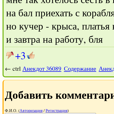
на бал приехать с корабл
но кучер - крыса, платья 
и завтра на работу, бля
+3
← ctrl
Анекдот 36089
Содержание
Анекд
Добавить комментар
Ф.И.О. (
Авторизация
/
Регистрация
)