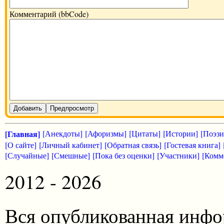
Комментарий (bbCode)
Добавить
Предпросмотр
[Главная]
[Анекдоты]
[Афоризмы]
[Цитаты]
[Истории]
[Поэзи
[О сайте]
[Личный кабинет]
[Обратная связь]
[Гостевая книга]
[Случайные]
[Смешные]
[Пока без оценки]
[Участники]
[Комм
2012 - 2026
Вся опубликованная инфо