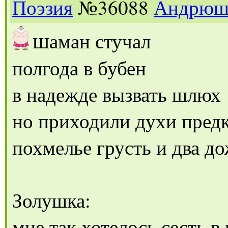
Поэзия
№36088
Андрюш
ш
аман стучал
полгода в бубен
в надежде вызвать шлюх
но приходили духи пред
похмелье грусть и два д
Золушка:
мне так хотелось сесть в