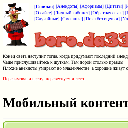
[Главная]
[Анекдоты]
[Афоризмы]
[Цитаты]
[
[О сайте]
[Личный кабинет]
[Обратная связь]
[
[Случайные]
[Смешные]
[Пока без оценки]
[Уч
Конец света наступит тогда, когда придумают последний анекд
Чаще прислушивайтесь к шуткам. Там порой столько правды.
Плохие анекдоты умирают во младенчестве, а хорошие живут с
Перезимовали весну, перевеснуем и лето.
Мобильный контен