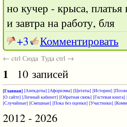
но кучер - крыса, платья 
и завтра на работу, бля
+3
Комментировать
← ctrl Сюда
Туда ctrl →
1
10 записей
[Главная]
[Анекдоты]
[Афоризмы]
[Цитаты]
[Истории]
[Поэзи
[О сайте]
[Личный кабинет]
[Обратная связь]
[Гостевая книга]
[Случайные]
[Смешные]
[Пока без оценки]
[Участники]
[Комм
2012 - 2026