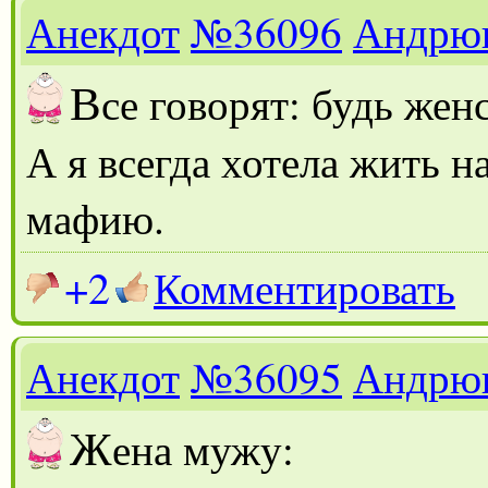
Анекдот
№36096
Андрю
В
се говорят: будь жен
А я всегда хотела жить н
мафию.
+2
Комментировать
Анекдот
№36095
Андрю
Ж
ена мужу: