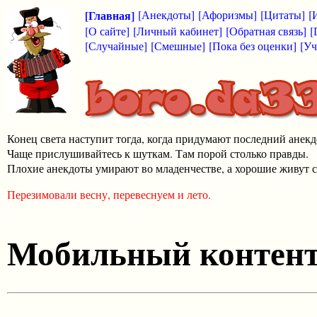
[Главная]
[Анекдоты]
[Афоризмы]
[Цитаты]
[
[О сайте]
[Личный кабинет]
[Обратная связь]
[
[Случайные]
[Смешные]
[Пока без оценки]
[Уч
Конец света наступит тогда, когда придумают последний анекд
Чаще прислушивайтесь к шуткам. Там порой столько правды.
Плохие анекдоты умирают во младенчестве, а хорошие живут с
Перезимовали весну, перевеснуем и лето.
Мобильный контен