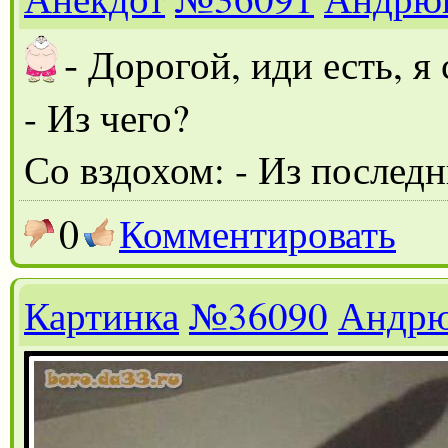
-
Дорогой, иди есть, я 
- Из чего?
Со вздохом: - Из последн
0
Комментировать
Картинка
№36090
Андр