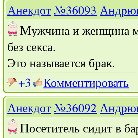
Анекдот
№36093
Андрю
М
ужчина и женщина м
без секса.
Это называется брак.
+3
Комментировать
Анекдот
№36092
Андрю
П
осетитель сидит в б