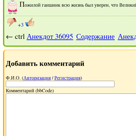
П
ожилой гаишник всю жизнь был уверен, что Великий 
+3
← ctrl
Анекдот 36095
Содержание
Анекд
Добавить комментарий
Ф.И.О. (
Авторизация
/
Регистрация
)
Комментарий (bbCode)