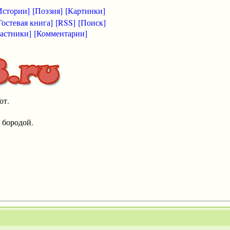
Истории]
[Поэзия]
[Картинки]
Гостевая книга]
[RSS]
[Поиск]
астники]
[Комментарии]
от.
 бородой.