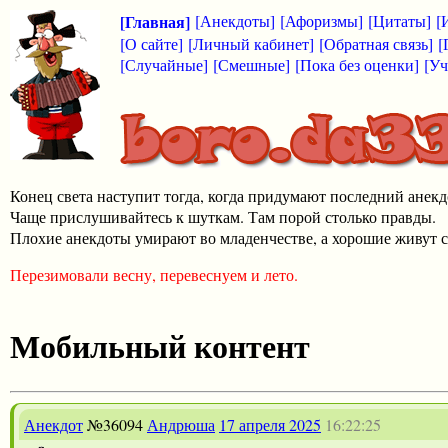
[Главная]
[Анекдоты]
[Афоризмы]
[Цитаты]
[
[О сайте]
[Личный кабинет]
[Обратная связь]
[
[Случайные]
[Смешные]
[Пока без оценки]
[Уч
Конец света наступит тогда, когда придумают последний анекд
Чаще прислушивайтесь к шуткам. Там порой столько правды.
Плохие анекдоты умирают во младенчестве, а хорошие живут с
Перезимовали весну, перевеснуем и лето.
Мобильный контент
Анекдот
№36094
Андрюша
17 апреля 2025
16:22:25