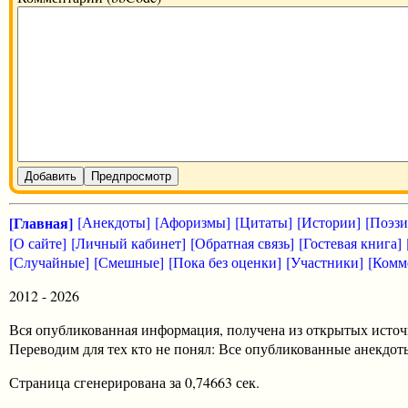
Добавить
Предпросмотр
[Главная]
[Анекдоты]
[Афоризмы]
[Цитаты]
[Истории]
[Поэзи
[О сайте]
[Личный кабинет]
[Обратная связь]
[Гостевая книга]
[Случайные]
[Смешные]
[Пока без оценки]
[Участники]
[Комм
2012 - 2026
Вся опубликованная информация, получена из открытых источ
Переводим для тех кто не понял: Все опубликованные анекд
Страница сгенерирована за 0,74663 сек.