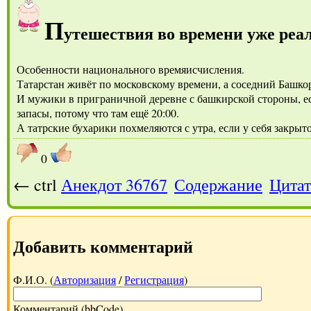
П
утешествия во времени уже реа
Особенности национального времяисчисления.
Татарстан живёт по московскому времени, а соседний Башкорт
И мужики в приграничной деревне с башкирской стороны, есл
запасы, потому что там ещё 20:00.
А татрские бухарики похмеляются с утра, если у себя закрыто
0
← ctrl
Анекдот 36767
Содержание
Цитат
Добавить комментарий
Ф.И.О. (
Авторизация
/
Регистрация
)
Комментарий (bbCode)