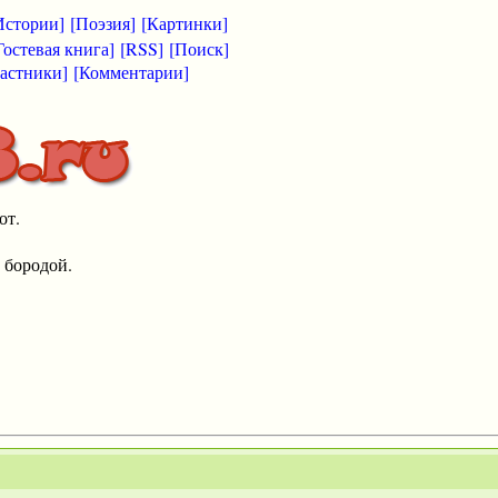
Истории]
[Поэзия]
[Картинки]
Гостевая книга]
[RSS]
[Поиск]
астники]
[Комментарии]
от.
 бородой.