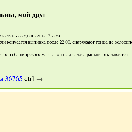
льны, мой друг
остан - со сдвигом на 2 часа.
и кончается выпивка после 22:00, снаряжают гонца на велосипе
, то из башкирского магаза, он на два часа раньше открывается.
а 36765
ctrl →