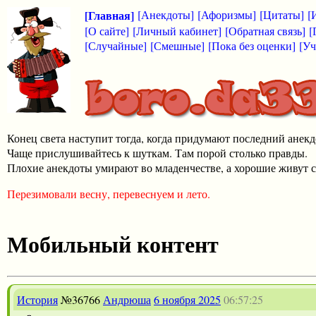
[Главная]
[Анекдоты]
[Афоризмы]
[Цитаты]
[
[О сайте]
[Личный кабинет]
[Обратная связь]
[
[Случайные]
[Смешные]
[Пока без оценки]
[Уч
Конец света наступит тогда, когда придумают последний анекд
Чаще прислушивайтесь к шуткам. Там порой столько правды.
Плохие анекдоты умирают во младенчестве, а хорошие живут с
Перезимовали весну, перевеснуем и лето.
Мобильный контент
История
№36766
Андрюша
6 ноября 2025
06:57:25