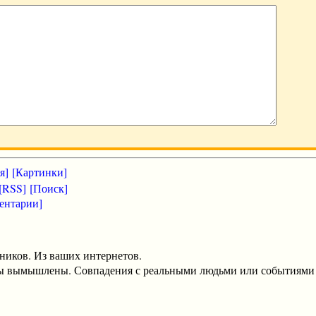
я]
[Картинки]
[RSS]
[Поиск]
ентарии]
ников. Из ваших интернетов.
оты вымышлены. Совпадения с реальными людьми или событиями