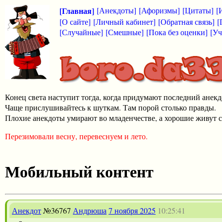
[Главная]
[Анекдоты]
[Афоризмы]
[Цитаты]
[
[О сайте]
[Личный кабинет]
[Обратная связь]
[
[Случайные]
[Смешные]
[Пока без оценки]
[Уч
Конец света наступит тогда, когда придумают последний анекд
Чаще прислушивайтесь к шуткам. Там порой столько правды.
Плохие анекдоты умирают во младенчестве, а хорошие живут с
Перезимовали весну, перевеснуем и лето.
Мобильный контент
Анекдот
№36767
Андрюша
7 ноября 2025
10:25:41