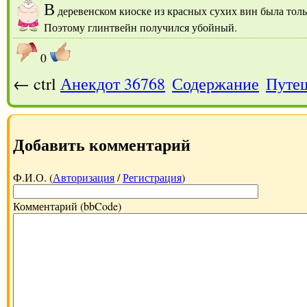
В
деревенском киоске из красных сухих вин была тольк
Поэтому глинтвейн получился убойный.
0
← ctrl
Анекдот 36768
Содержание
Путеш
Добавить комментарий
Ф.И.О. (
Авторизация
/
Регистрация
)
Комментарий (bbCode)