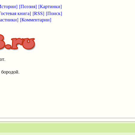
Истории]
[Поэзия]
[Картинки]
Гостевая книга]
[RSS]
[Поиск]
астники]
[Комментарии]
от.
 бородой.