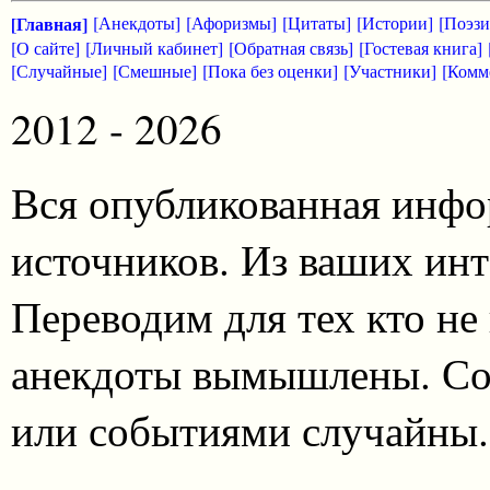
[Главная]
[Анекдоты]
[Афоризмы]
[Цитаты]
[Истории]
[Поэзи
[О сайте]
[Личный кабинет]
[Обратная связь]
[Гостевая книга]
[Случайные]
[Смешные]
[Пока без оценки]
[Участники]
[Комм
2012 - 2026
Вся опубликованная инфо
источников. Из ваших инт
Переводим для тех кто не
анекдоты вымышлены. Со
или событиями случайны.