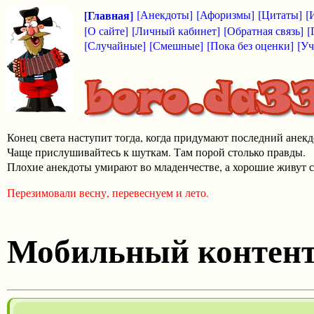
[Главная]
[Анекдоты]
[Афоризмы]
[Цитаты]
[
[О сайте]
[Личный кабинет]
[Обратная связь]
[
[Случайные]
[Смешные]
[Пока без оценки]
[Уч
Конец света наступит тогда, когда придумают последний анекд
Чаще прислушивайтесь к шуткам. Там порой столько правды.
Плохие анекдоты умирают во младенчестве, а хорошие живут с
Перезимовали весну, перевеснуем и лето.
Мобильный контен