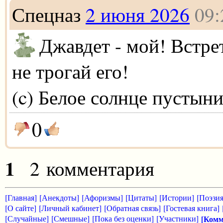
Спецназ
2 июня 2026
09:
Джавдет - мой! Встре
не трогай его!
(c) Белое солнце пустын
0
1
2 комментария
[Главная]
[Анекдоты]
[Афоризмы]
[Цитаты]
[Истории]
[Поэзия
[О сайте]
[Личный кабинет]
[Обратная связь]
[Гостевая книга]
[Случайные]
[Смешные]
[Пока без оценки]
[Участники]
[Комм