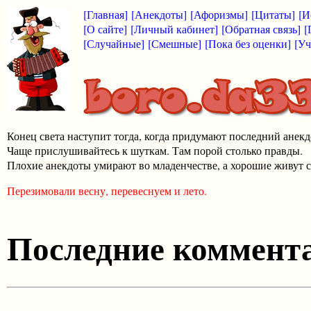
[Главная]
[Анекдоты]
[Афоризмы]
[Цитаты]
[И
[О сайте]
[Личный кабинет]
[Обратная связь]
[
[Случайные]
[Смешные]
[Пока без оценки]
[Уч
Конец света наступит тогда, когда придумают последний анекд
Чаще прислушивайтесь к шуткам. Там порой столько правды.
Плохие анекдоты умирают во младенчестве, а хорошие живут с
Перезимовали весну, перевеснуем и лето.
Последние коммента