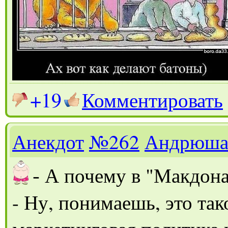
+19
Комментировать
Анекдот
№262
Андрюш
-
А почему в "Макдона
- Ну, понимаешь, это та