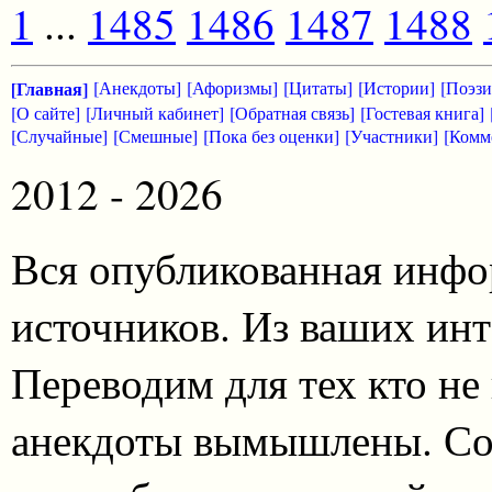
1
...
1485
1486
1487
1488
[Главная]
[Анекдоты]
[Афоризмы]
[Цитаты]
[Истории]
[Поэзи
[О сайте]
[Личный кабинет]
[Обратная связь]
[Гостевая книга]
[Случайные]
[Смешные]
[Пока без оценки]
[Участники]
[Комм
2012 - 2026
Вся опубликованная инфо
источников. Из ваших инт
Переводим для тех кто не
анекдоты вымышлены. Со