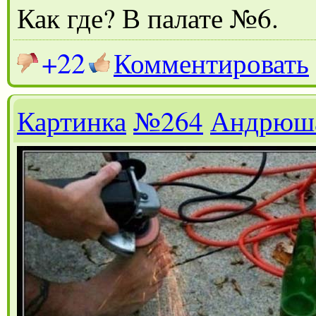
Как где? В палате №6.
+22
Комментировать
Картинка
№264
Андрюш