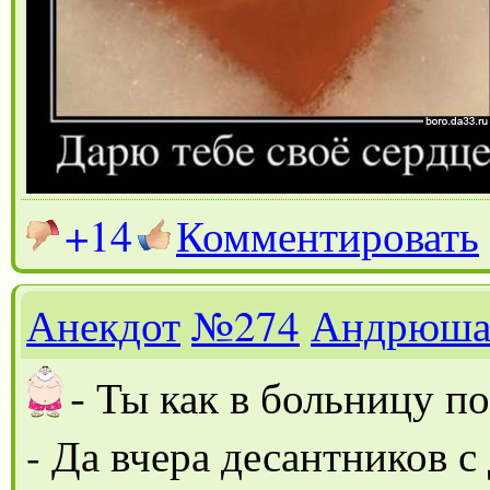
+14
Комментировать
Анекдот
№274
Андрюш
-
Ты как в больницу п
- Да вчера десантников 