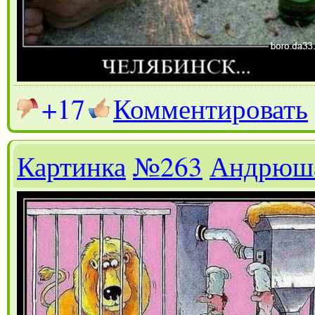
+17
Комментировать
Картинка
№263
Андрюш