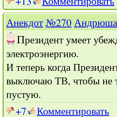
+13
Комментировать
Анекдот
№270
Андрюш
П
резидент умеет убеж
электроэнергию.
И теперь когда Президен
выключаю ТВ, чтобы не т
пустую.
+7
Комментировать