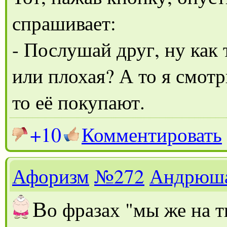
спрашивает:
- Послушай друг, ну как
или плохая? А то я смот
то её покупают.
+10
Комментировать
Афоризм
№272
Андрюш
В
о фразах "мы же на 