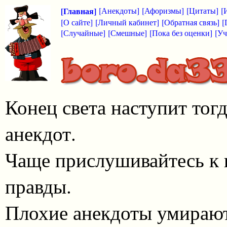
[Главная]
[Анекдоты]
[Афоризмы]
[Цитаты]
[
[О сайте]
[Личный кабинет]
[Обратная связь]
[
[Случайные]
[Смешные]
[Пока без оценки]
[Уч
Конец света наступит тог
анекдот.
Чаще прислушивайтесь к 
правды.
Плохие анекдоты умирают