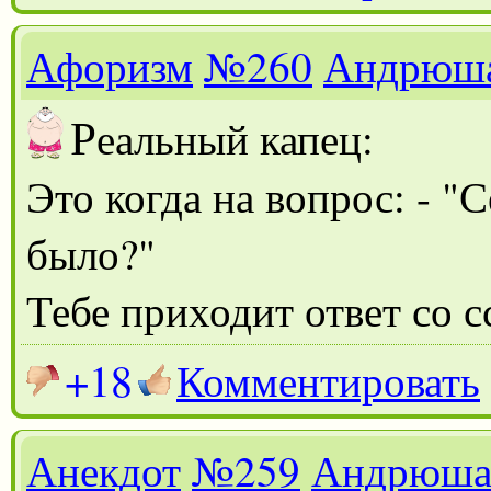
Афоризм
№260
Андрюш
Р
еальный капец:
Это когда на вопрос: - "С
было?"
Тебе приходит ответ со с
+18
Комментировать
Анекдот
№259
Андрюш