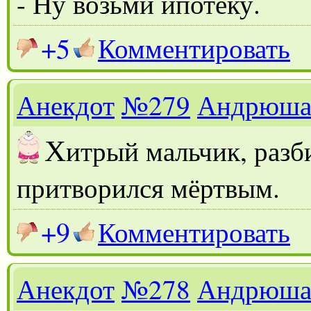
- Ну возьми ипотеку.
+5
Комментировать
Анекдот
№279
Андрюш
Х
итрый мальчик, разб
притворился мёртвым.
+9
Комментировать
Анекдот
№278
Андрюш