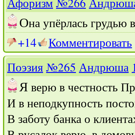
Афоризм
№266
Андрюш
О
на упёрлась грудью в
+14
Комментировать
Поэзия
№265
Андрюша
Я
верю в честность П
И в неподкупность посто
В заботу банка о клиента
В русалок верю, в домов