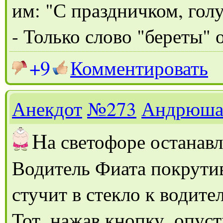
им: "С праздничком, гол
- Только слово "береты" 
+9
Комментировать
Анекдот
№273
Андрюш
Н
а светофоре останав
Водитель Фиата покрутив
стучит в стекло к водит
Тот, нажав кнопку, опус