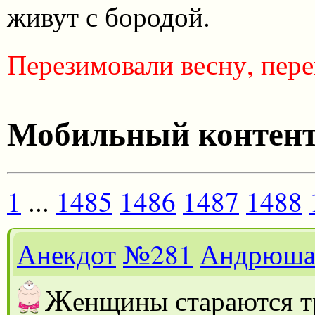
живут с бородой.
Перезимовали весну, пере
Мобильный контен
1
...
1485
1486
1487
1488
Анекдот
№281
Андрюш
Ж
енщины стараются тр