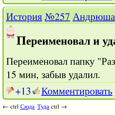
История
№257
Андрюша
П
ереименовал и у
Переименовал папку "Раз
15 мин, забыв удалил.
+13
Комментировать
← ctrl
Сюда
Туда
ctrl →