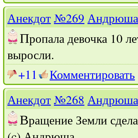
Анекдот
№269
Андрюш
П
ропала девочка 10 л
выросли.
+11
Комментировать
Анекдот
№268
Андрюш
В
ращение Земли сдела
(c) Андрюша