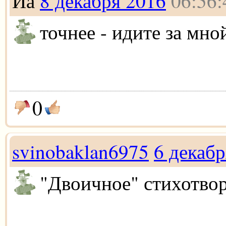
Йа
8 декабря 2016
06:56:
точнее - идите за мно
0
svinobaklan6975
6 декабр
"Двоичное" стихотвор