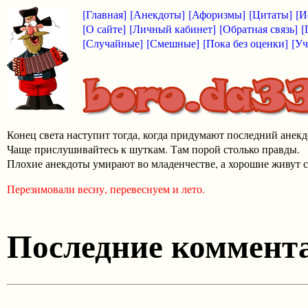
[Главная]
[Анекдоты]
[Афоризмы]
[Цитаты]
[И
[О сайте]
[Личный кабинет]
[Обратная связь]
[
[Случайные]
[Смешные]
[Пока без оценки]
[Уч
Конец света наступит тогда, когда придумают последний анекд
Чаще прислушивайтесь к шуткам. Там порой столько правды.
Плохие анекдоты умирают во младенчестве, а хорошие живут с
Перезимовали весну, перевеснуем и лето.
Последние коммента