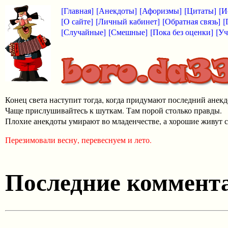
[Главная]
[Анекдоты]
[Афоризмы]
[Цитаты]
[И
[О сайте]
[Личный кабинет]
[Обратная связь]
[
[Случайные]
[Смешные]
[Пока без оценки]
[Уч
Конец света наступит тогда, когда придумают последний анекд
Чаще прислушивайтесь к шуткам. Там порой столько правды.
Плохие анекдоты умирают во младенчестве, а хорошие живут с
Перезимовали весну, перевеснуем и лето.
Последние коммента