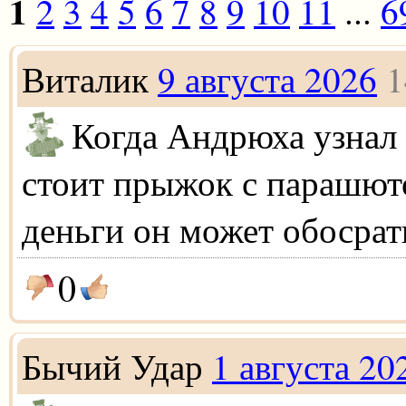
1
2
3
4
5
6
7
8
9
10
11
...
6
Виталик
9 августа 2026
1
Когда Андрюха узнал 
стоит прыжок с парашюто
деньги он может обосрать
0
Бычий Удар
1 августа 20