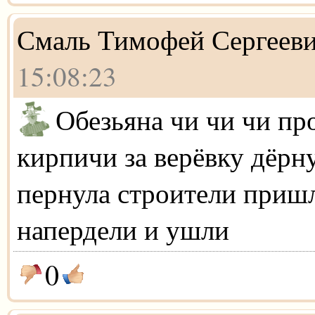
Смаль Тимофей Сергеев
15:08:23
Обезьяна чи чи чи пр
кирпичи за верёвку дёрн
пернула строители приш
напердели и ушли
0