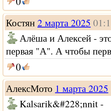
0
Костян
2 марта 2025
01:1
Алёша и Алексей - эт
первая "А". А чтобы перва
0
АлексМото
1 марта 2025
Kalsarik&#228;nnit -