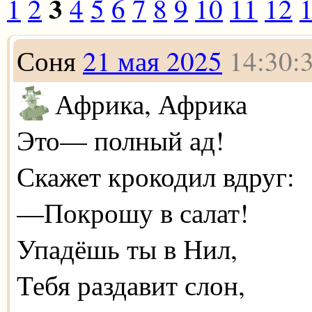
3
1
2
4
5
6
7
8
9
10
11
12
Соня
21 мая 2025
14:30:
Африка, Африка
Это— полный ад!
Скажет крокодил вдруг:
—Покрошу в салат!
Упадёшь ты в Нил,
Тебя раздавит слон,