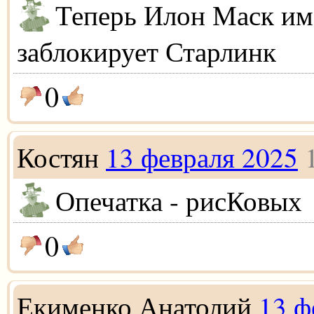
Теперь Илон Маск им
заблокирует Старлинк
0
Костян
13 февраля 2025
Опечатка - рисКовых
0
Екименко Анатолий
13 ф