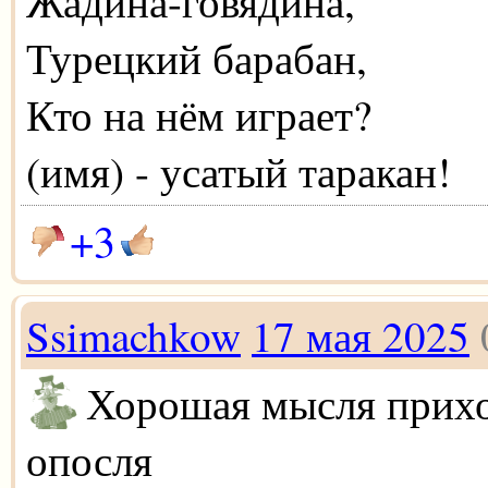
Жадина-говядина,
Турецкий барабан,
Кто на нём играет?
(имя) - усатый таракан!
+3
Ssimachkow
17 мая 2025
Хорошая мысля прих
опосля