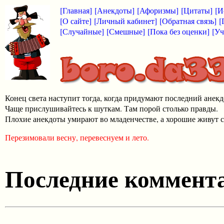
[Главная]
[Анекдоты]
[Афоризмы]
[Цитаты]
[И
[О сайте]
[Личный кабинет]
[Обратная связь]
[
[Случайные]
[Смешные]
[Пока без оценки]
[Уч
Конец света наступит тогда, когда придумают последний анекд
Чаще прислушивайтесь к шуткам. Там порой столько правды.
Плохие анекдоты умирают во младенчестве, а хорошие живут с
Перезимовали весну, перевеснуем и лето.
Последние коммента