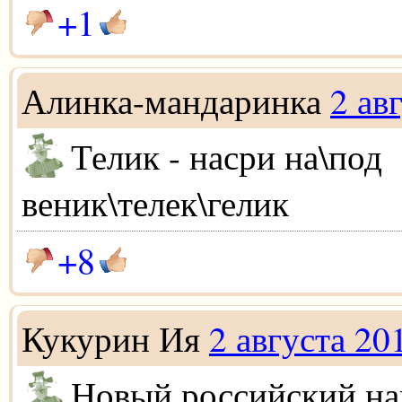
+1
Алинка-мандаринка
2 ав
Телик - насри на\под
веник\телек\гелик
+8
Кукурин Ия
2 августа 20
Новый российский на