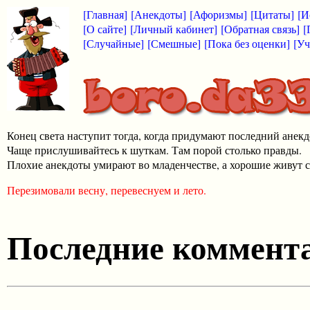
[Главная]
[Анекдоты]
[Афоризмы]
[Цитаты]
[И
[О сайте]
[Личный кабинет]
[Обратная связь]
[
[Случайные]
[Смешные]
[Пока без оценки]
[Уч
Конец света наступит тогда, когда придумают последний анекд
Чаще прислушивайтесь к шуткам. Там порой столько правды.
Плохие анекдоты умирают во младенчестве, а хорошие живут с
Перезимовали весну, перевеснуем и лето.
Последние коммента