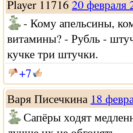
Player 11716
20 февраля 
- Кому апельсины, ко
витамины? - Рубль - штуч
кучке три штучки.
+7
Варя Писечкина
18 февр
Сапёры ходят медленн
лучше их не обгонять