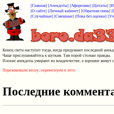
[Главная]
[Анекдоты]
[Афоризмы]
[Цитаты]
[И
[О сайте]
[Личный кабинет]
[Обратная связь]
[
[Случайные]
[Смешные]
[Пока без оценки]
[Уч
Конец света наступит тогда, когда придумают последний анекд
Чаще прислушивайтесь к шуткам. Там порой столько правды.
Плохие анекдоты умирают во младенчестве, а хорошие живут с
Перезимовали весну, перевеснуем и лето.
Последние коммента