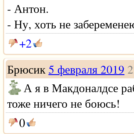
- Антон.
- Ну, хоть не заберемене
+2
Брюсик
5 февраля 2019
2
А я в Макдоналдсе ра
тоже ничего не боюсь!
0