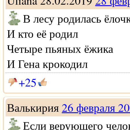
Uliana 28.02.2019
28 фев
В лесу родилась ёлоч
И кто её родил
Четыре пьяных ёжика
И Гена крокодил
+25
Валькирия
26 февраля 2
Если верующего чело