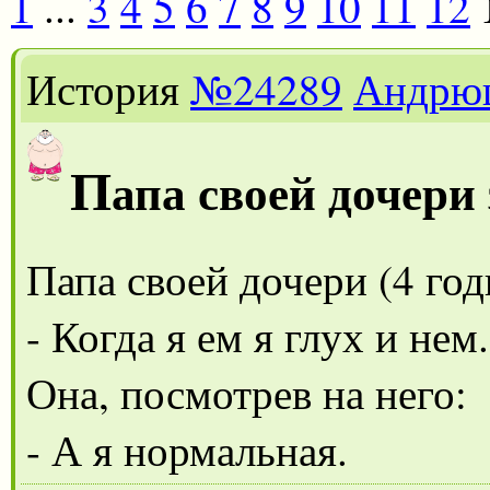
1
...
3
4
5
6
7
8
9
10
11
12
История
№24289
Андрю
П
апа своей дочери 
Папа своей дочери (4 год
- Когда я ем я глух и нем.
Она, посмотрев на него:
- А я нормальная.