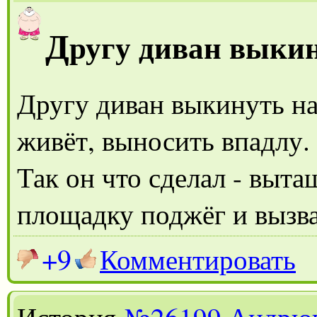
Д
ругу диван выки
Другу диван выкинуть на
живёт, выносить впадлу.
Так он что сделал - выт
площадку поджёг и вызв
+9
Комментировать
История
№26199
Андрю