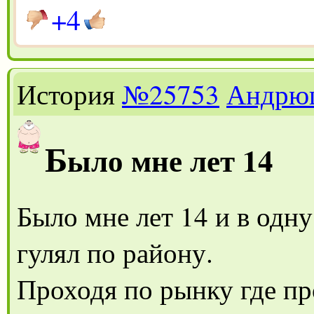
+4
История
№25753
Андрю
Б
ыло мне лет 14
Было мне лет 14 и в одну
гулял по району.
Проходя по рынку где про