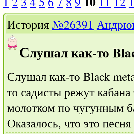
10
1
2
3
4
5
6
7
8
9
11
12
История
№26391
Андрю
С
лушал как-то Bla
Слушал как-то Black meta
то садисты режут кабана
молотком по чугунным б
Оказалось, что это песня